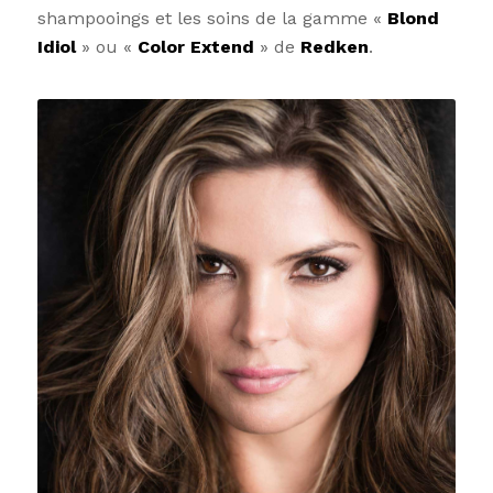
shampooings et les soins de la gamme «
Blond
Idiol
» ou «
Color Extend
» de
Redken
.