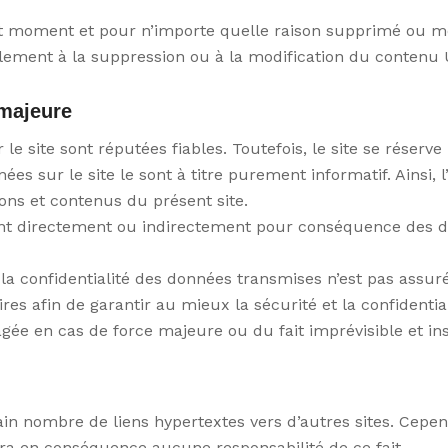
t moment et pour n’importe quelle raison supprimé ou modif
blement à la suppression ou à la modification du contenu U
 majeure
le site sont réputées fiables. Toutefois, le site se réserve
ées sur le site le sont à titre purement informatif. Ainsi, l
tions et contenus du présent site.
yant directement ou indirectement pour conséquence des d
la confidentialité des données transmises n’est pas assurée 
s afin de garantir au mieux la sécurité et la confidentia
agée en cas de force majeure ou du fait imprévisible et in
 nombre de liens hypertextes vers d’autres sites. Cependan
mera en conséquence aucune responsabilité de ce fait.