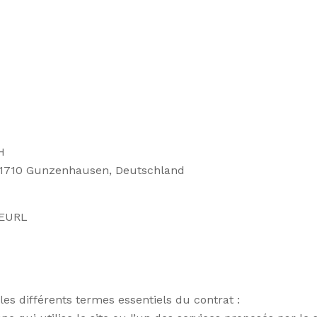
H
5, 91710 Gunzenhausen, Deutschland
 EURL
les différents termes essentiels du contrat :