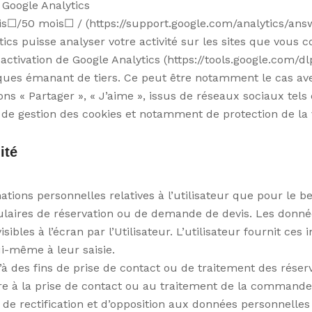
 Google Analytics
☐/50 mois☐ / (https://support.google.com/analytics/ans
ics puisse analyser votre activité sur les sites que vous 
ctivation de Google Analytics (https://tools.google.com/d
tiques émanant de tiers. Ce peut être notamment le cas a
tons « Partager », « J’aime », issus de réseaux sociaux te
e de gestion des cookies et notamment de protection de la v
ité
tions personnelles relatives à l’utilisateur que pour le 
mulaires de réservation ou de demande de devis. Les donné
isibles à l’écran par l’Utilisateur. L’utilisateur fournit c
i-même à leur saisie.
u’à des fins de prise de contact ou de traitement des ré
re à la prise de contact ou au traitement de la commande
s, de rectification et d’opposition aux données personnell