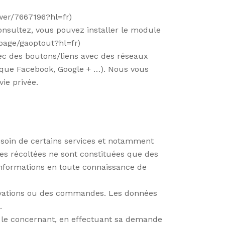
wer/7667196?hl=fr)
consultez, vous pouvez installer le module
lpage/gaoptout?hl=fr)
vec des boutons/liens avec des réseaux
ls que Facebook, Google + …). Nous vous
ie privée.
besoin de certains services et notamment
es récoltées ne sont constituées que des
es informations en toute connaissance de
servations ou des commandes. Les données
.
es le concernant, en effectuant sa demande